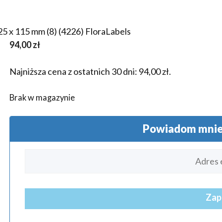
25 x 115 mm (8) (4226) FloraLabels
94,00
zł
Najniższa cena z ostatnich 30 dni:
94,00
zł
.
Brak w magazynie
Powiadom mnie 
Zap