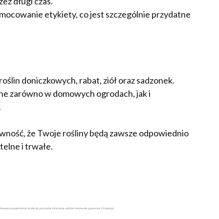
ez długi czas.
mocowanie etykiety, co jest szczególnie przydatne
oślin doniczkowych, rabat, ziół oraz sadzonek.
datne zarówno w domowych ogrodach, jak i
.
ewność, że Twoje rośliny będą zawsze odpowiednio
elne i trwałe.
zystosowana powierzchnia do pisania, precyzyjne informacje, szybkie mocowanie, gwarancja 24 miesiące.