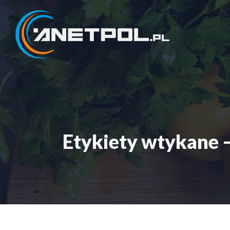
Przejdź
do
treści
Etykiety wtykane –