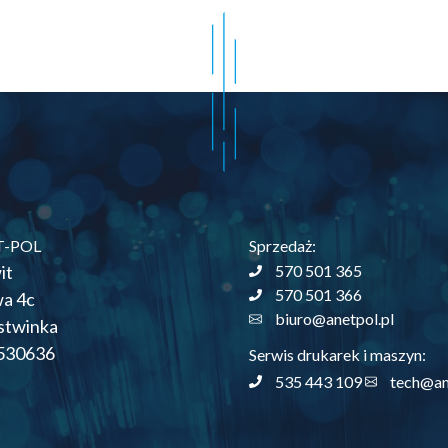
T-POL
Sprzedaż:
it
570 501 365
570 501 366
wa 4c
biuro@anetpol.pl
stwinka
530636
Serwis drukarek i maszyn:
535 443 109
tech@an