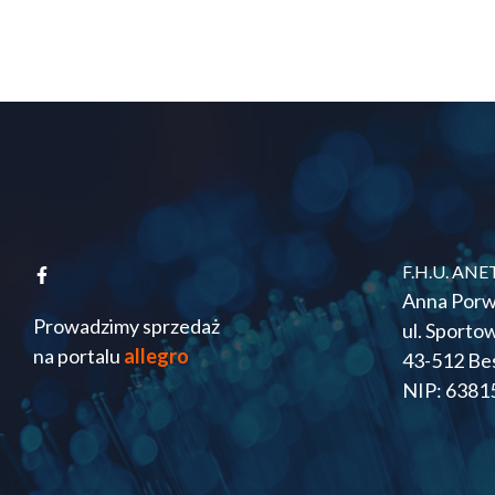
F.H.U. ANE
Anna Porw
Prowadzimy sprzedaż
ul. Sporto
na portalu
allegro
43-512 Be
NIP: 6381