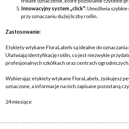
trwałe oznaczenie, które pozostanie czytelne prz
Innowacyjny system „click”:
Umożliwia szybkie 
przy oznaczaniu dużej liczby roślin.
Zastosowanie:
Etykiety wtykane FloraLabels są idealne do oznaczania r
Ułatwiają identyfikację roślin, co jest niezwykle przy
profesjonalnych szkółkach oraz centrach ogrodniczych
Wybierając etykiety wtykane FloraLabels, zyskujesz p
oznaczone, a informacje na nich zapisane pozostaną czyt
24 miesiące
, łatwość użycia, click system, rośliny doniczkowe, rabaty, zioła, sadzonki, profesjonalne szkółki ogrodnicze, ochrona przed warunkami atmosferycznymi, biały kolor, długotrwałe oznaczenia, pr