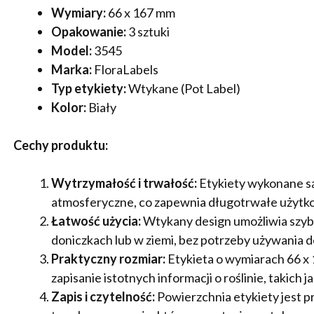
Wymiary:
66 x 167 mm
Opakowanie:
3 sztuki
Model:
3545
Marka:
FloraLabels
Typ etykiety:
Wtykane (Pot Label)
Kolor:
Biały
Cechy produktu:
Wytrzymałość i trwałość:
Etykiety wykonane są
atmosferyczne, co zapewnia długotrwałe użytko
Łatwość użycia:
Wtykany design umożliwia szyb
doniczkach lub w ziemi, bez potrzeby używania 
Praktyczny rozmiar:
Etykieta o wymiarach 66 x 
zapisanie istotnych informacji o roślinie, takich j
Zapis i czytelność:
Powierzchnia etykiety jest p