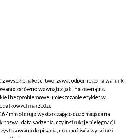
 z wysokiej jakości tworzywa, odpornego na warunki
wanie zarówno wewnątrz, jak i na zewnątrz.
kie i bezproblemowe umieszczanie etykiet w
dodatkowych narzędzi.
167 mm oferuje wystarczająco dużo miejsca na
ak nazwa, data sadzenia, czy instrukcje pielęgnacji.
rzystosowana do pisania, co umożliwia wyraźne i