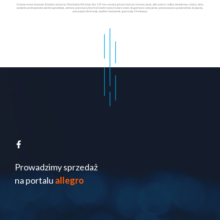
Główne słowa kluczowe: Etykieta wtykana, FloraLabels, Pot Label 66 x 167 mm, wysoka jakość, trwałość, łatwość użycia, click system, rośliny doniczkowe, rabaty, zioła,
sadzonki, profesjonalne szkółki ogrodnicze, ochrona przed warunkami atmosferycznymi, biały kolor, długotrwałe oznaczenia, przystosowana powierzchnia do pisania,
precyzyjne informacje, szybkie mocowanie, gwarancja 24 miesiące.
Prowadzimy sprzedaż
na portalu
allegro