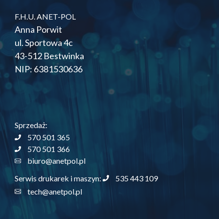
F.H.U. ANET-POL
Anna Porwit
ul. Sportowa 4c
43-512 Bestwinka
NIP: 6381530636
Sprzedaż:
570 501 365
570 501 366
biuro@anetpol.pl
535 443 109
Serwis drukarek i maszyn:
tech@anetpol.pl