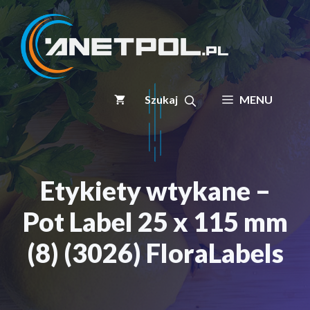
Przejdź
do
treści
MENU
Etykiety wtykane –
Pot Label 25 x 115 mm
(8) (3026) FloraLabels