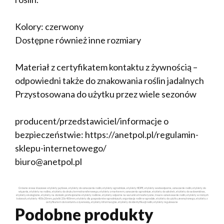
Kolory: czerwony
Dostępne również inne rozmiary
Materiał z certyfikatem kontaktu z żywnością –
odpowiedni także do znakowania roślin jadalnych
Przystosowana do użytku przez wiele sezonów
producent/przedstawiciel/informacje o
bezpieczeństwie: https://anetpol.pl/regulamin-
sklepu-internetowego/
biuro@anetpol.pl
Główne słowa kluczowe: etykiety pętlowe, etykiety do oznaczania roślin, etykiety ogrodnicze, etykiety HDPE, etykiety wodoodporne, oznaczanie roślin, etykiety do
wiązania, etykiety na rośliny, etykiety do druku termotransferowego, etykiety z markerem, oznaczenia ogrodnicze, etykiety do szkółek, etykiety do sadownictwa,
etykiety ekologiczne, etykiety na doniczki, profesjonalne etykiety roślinne, etykiety odporne na warunki atmosferyczne, trwałe oznakowanie roślin, etykiety w różnych
kolorach, etykiety 400x20mm, pętelki 20x400mm, etykiety dla gospodarstw ogrodniczych, organizacja roślin w ogrodzie, etykiety do użytku zewnętrznego, etykiety z
certyfikatem do kontaktu z żywnością, etykiety informacyjne, etykiety do identyfikacji roślin, etykiety regulowane
Podobne produkty