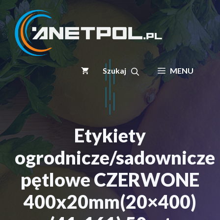
Przejdź
do
treści
MENU
Etykiety
ogrodnicze/sadownicze
pętlowe CZERWONE
400x20mm(20×400)