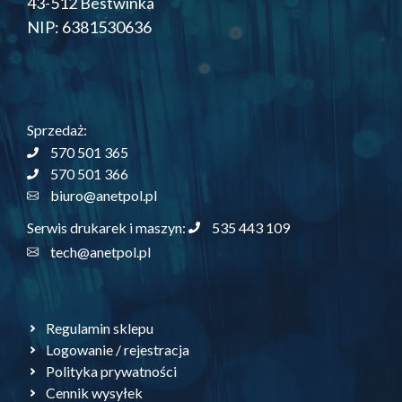
43-512 Bestwinka
NIP: 6381530636
Sprzedaż:
570 501 365
570 501 366
biuro@anetpol.pl
535 443 109
Serwis drukarek i maszyn:
tech@anetpol.pl
Regulamin sklepu
Logowanie / rejestracja
Polityka prywatności
Cennik wysyłek