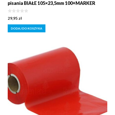
pisania BIAŁE 105×23,5mm 100+MARKER
0
29,95
zł
z
5
DODAJ DO KOSZYKA