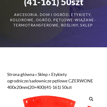
(41-161) 50szt
AKCESORIA
,
DOM I OGRÓD
,
ETYKIETY
,
KOLOROWE
,
OGRÓD
,
PĘTLOWE-WIĄZANE-
TERMOTRANSFEROWE
,
ROŚLINY
,
SKLEP
Strona główna
»
Sklep
»
Etykiety
ogrodnicze/sadownicze pętlowe CZERWONE
400x20mm(20×400)(41-161) 50szt