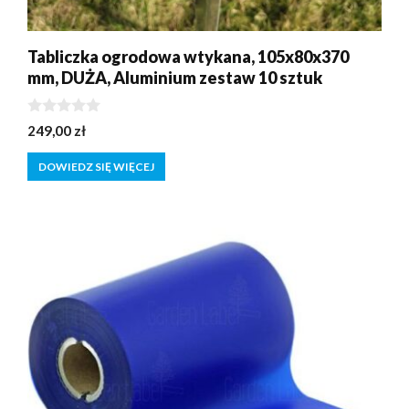
Tabliczka ogrodowa wtykana, 105x80x370
mm, DUŻA, Aluminium zestaw 10 sztuk
0
249,00
zł
z
5
DOWIEDZ SIĘ WIĘCEJ