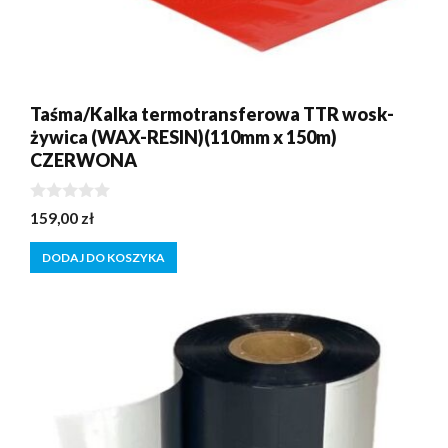
Taśma/Kalka termotransferowa TTR wosk-
żywica (WAX-RESIN)(110mm x 150m)
CZERWONA
0
159,00
zł
z
5
DODAJ DO KOSZYKA