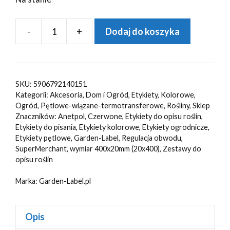
-
+
Dodaj do koszyka
ilość
Etykiety
ogrodnicze/sadownicze
pętlowe
SKU:
5906792140151
CZERWONE
Kategorii:
Akcesoria
,
Dom i Ogród
,
Etykiety
,
Kolorowe
,
400x20mm(20x400)
Ogród
,
Pętlowe-wiązane-termotransferowe
,
Rośliny
,
Sklep
Znaczników:
Anetpol
,
Czerwone
,
Etykiety do opisu roślin
,
(41-
Etykiety do pisania
,
Etykiety kolorowe
,
Etykiety ogrodnicze
,
161)
Etykiety pętlowe
,
Garden-Label
,
Regulacja obwodu
,
50szt
SuperMerchant
,
wymiar 400x20mm (20x400)
,
Zestawy do
opisu roślin
Marka:
Garden-Label.pl
Opis