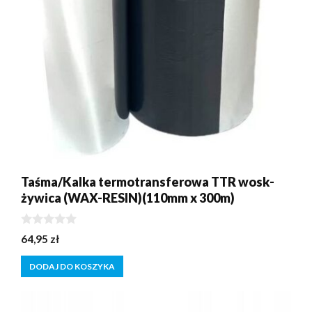
Taśma/Kalka termotransferowa TTR wosk-
żywica (WAX-RESIN)(110mm x 300m)
0
64,95
zł
z
5
DODAJ DO KOSZYKA