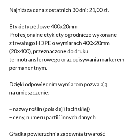
Najniższa cena z ostatnich 30 dni:
21,00
zł
.
Etykiety pętlowe 400x20mm
Profesjonalne etykiety ogrodnicze wykonane
z trwałego HDPE o wymiarach 400x20mm
(20×400), przeznaczone do druku
termotransferowego oraz opisywania markerem
permanentnym.
Dzięki odpowiednim wymiarom pozwalają
na umieszczenie:
– nazwy roślin (polskiej i łacińskiej)
– ceny, numeru partii i innych danych
Gładka powierzchnia zapewnia trwałość