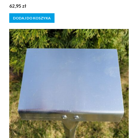
0
62,95
zł
z
5
DODAJ DO KOSZYKA