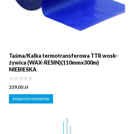
Taśma/Kalka termotransferowa TTR wosk-
żywica (WAX-RESIN)(110mmx300m)
NIEBIESKA
0
239,00
zł
z
5
DODAJ DO KOSZYKA