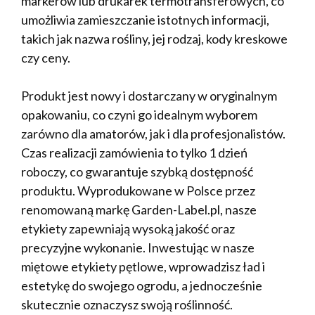
markerów lub drukarek termotransferowych, co
umożliwia zamieszczanie istotnych informacji,
takich jak nazwa rośliny, jej rodzaj, kody kreskowe
czy ceny.
Produkt jest nowy i dostarczany w oryginalnym
opakowaniu, co czyni go idealnym wyborem
zarówno dla amatorów, jak i dla profesjonalistów.
Czas realizacji zamówienia to tylko 1 dzień
roboczy, co gwarantuje szybką dostępność
produktu. Wyprodukowane w Polsce przez
renomowaną markę Garden-Label.pl, nasze
etykiety zapewniają wysoką jakość oraz
precyzyjne wykonanie. Inwestując w nasze
miętowe etykiety pętlowe, wprowadzisz ład i
estetykę do swojego ogrodu, a jednocześnie
skutecznie oznaczysz swoją roślinność.