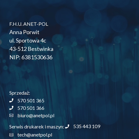
F.H.U. ANET-POL
Anna Porwit
ul. Sportowa 4c
43-512 Bestwinka
NIP: 6381530636
Sprzedaż:
570 501 365
570 501 366
biuro@anetpol.pl
535 443 109
Serwis drukarek i maszyn:
tech@anetpol.pl