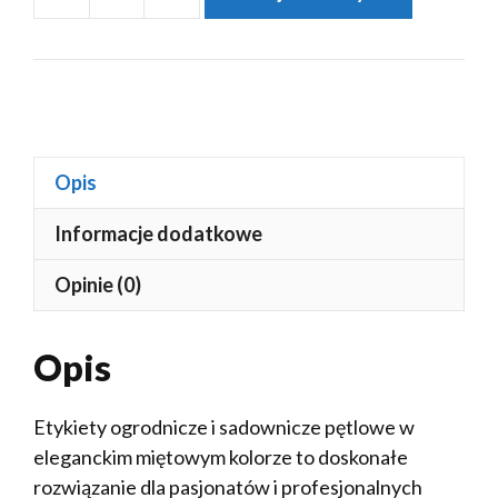
ilość
Etykiety
ogrodnicze
/sadownicze
pętlowe
Miętowy
Opis
250mm
x
Informacje dodatkowe
17mm
(17x250)
Opinie (0)
500
sztuk
Opis
(Mięta)
Etykiety ogrodnicze i sadownicze pętlowe w
eleganckim miętowym kolorze to doskonałe
rozwiązanie dla pasjonatów i profesjonalnych