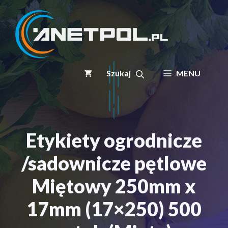
Przejdź
do
treści
MENU
Etykiety ogrodnicze
/sadownicze pętlowe
Miętowy 250mm x
17mm (17×250) 500