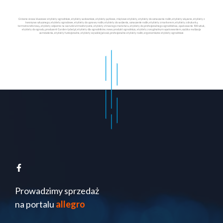
Główne słowa kluczowe: etykiety ogrodnicze, etykiety sadownicze, etykiety pętlowe, miętowe etykiety, etykiety do oznaczania roślin, etykiety wiązane, etykiety z
tworzywa sztucznego, etykiety ogrodowe, etykiety do uprawy roślin, etykiety do sadzenia, oznaczenie roślin, etykiety z markerem, etykiety z drukarką
termotransferową, etykiety odporne na warunki atmosferyczne, etykiety z trwałego materiału, etykiety do profesjonalnego ogrodnictwa, opakowanie 500 sztuk,
etykiety do ogrodu, producent Garden-Label.pl, etykiety dla ogrodników, nowy produkt ogrodniczy, etykiety z oryginalnym opakowaniem, szybka realizacja
zamówienia, etykiety funkcjonalne, etykiety wysokiej jakości, profesjonalne etykiety roślin, ergonomiczne etykiety ogrodnicze
Prowadzimy sprzedaż
na portalu
allegro