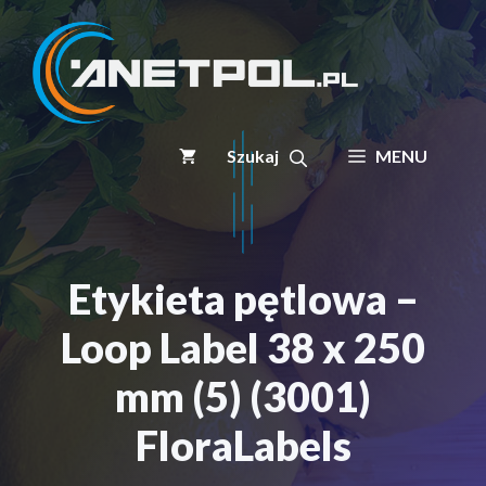
Przejdź
do
treści
MENU
Etykieta pętlowa –
Loop Label 38 x 250
mm (5) (3001)
FloraLabels