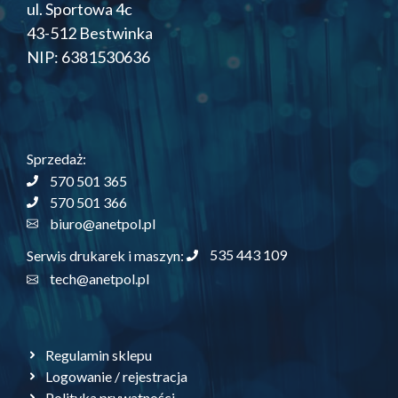
ul. Sportowa 4c
43-512 Bestwinka
NIP: 6381530636
Sprzedaż:
570 501 365
570 501 366
biuro@anetpol.pl
535 443 109
Serwis drukarek i maszyn:
tech@anetpol.pl
Regulamin sklepu
Logowanie / rejestracja
Polityka prywatności