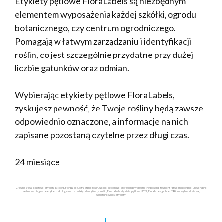
Etykiety pętlowe FloraLabels są niezbędnym
elementem wyposażenia każdej szkółki, ogrodu
botanicznego, czy centrum ogrodniczego.
Pomagają w łatwym zarządzaniu i identyfikacji
roślin, co jest szczególnie przydatne przy dużej
liczbie gatunków oraz odmian.
Wybierając etykiety pętlowe FloraLabels,
zyskujesz pewność, że Twoje rośliny będą zawsze
odpowiednio oznaczone, a informacje na nich
zapisane pozostaną czytelne przez długi czas.
24 miesiące
Główne słowa kluczowe: Etykieta pętlowa, FloraLabels, oznaczanie roślin, szkółki ogrodnicze, profesjonalny design, trwałość na zewnątrz, łatwe mocowanie, uniwersalne
zastosowanie, pisane etykiety, ekologiczne materiały, identyfikacja roślin, FloraLabels, etykieta pętlowa 3022, FloraLabels, polimer 280um, szybka dostawa,
wielofunkcyjność etykiety