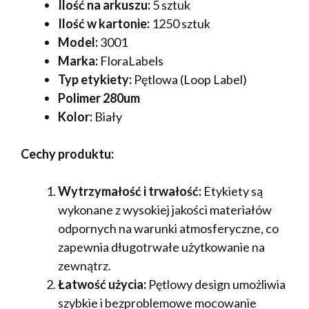
Ilość na arkuszu:
5 sztuk
Ilość w kartonie:
1250 sztuk
Model:
3001
Marka:
FloraLabels
Typ etykiety:
Pętlowa (Loop Label)
Polimer 280um
Kolor:
Biały
Cechy produktu:
Wytrzymałość i trwałość:
Etykiety są
wykonane z wysokiej jakości materiałów
odpornych na warunki atmosferyczne, co
zapewnia długotrwałe użytkowanie na
zewnątrz.
Łatwość użycia:
Pętlowy design umożliwia
szybkie i bezproblemowe mocowanie