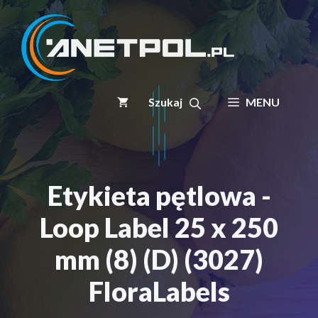
Przejdź
do
treści
MENU
Etykieta pętlowa -
Loop Label 25 x 250
mm (8) (D) (3027)
FloraLabels