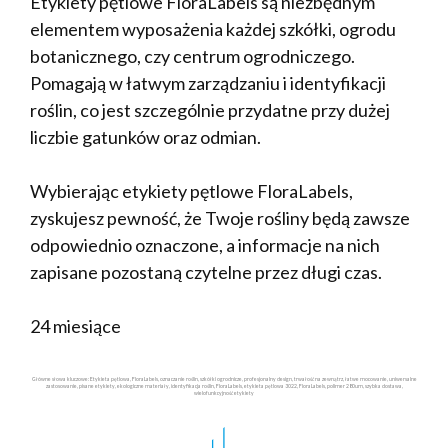
Etykiety pętlowe FloraLabels są niezbędnym
elementem wyposażenia każdej szkółki, ogrodu
botanicznego, czy centrum ogrodniczego.
Pomagają w łatwym zarządzaniu i identyfikacji
roślin, co jest szczególnie przydatne przy dużej
liczbie gatunków oraz odmian.
Wybierając etykiety pętlowe FloraLabels,
zyskujesz pewność, że Twoje rośliny będą zawsze
odpowiednio oznaczone, a informacje na nich
zapisane pozostaną czytelne przez długi czas.
24 miesiące
Główne słowa kluczowe: Etykieta pętlowa, FloraLabels, oznaczanie roślin, szkółki ogrodnicze, profesjonalny design, trwałość na zewnątrz, łatwe mocowanie, uniwersalne
zastosowanie, pisane etykiety, ekologiczne materiały, identyfikacja roślin, FloraLabels, etykieta pętlowa 3022, FloraLabels, polimer 280um, szybka dostawa,
wielofunkcyjność etykiety