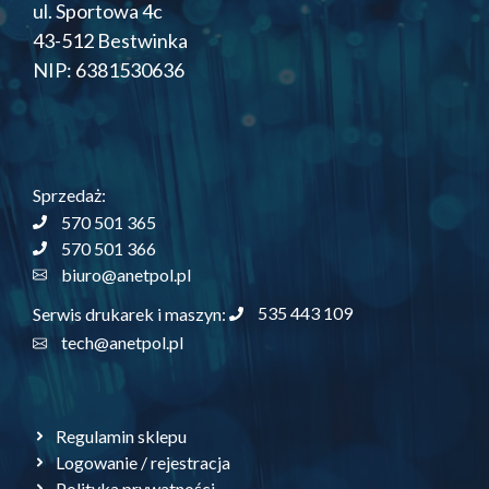
ul. Sportowa 4c
43-512 Bestwinka
NIP: 6381530636
Sprzedaż:
570 501 365
570 501 366
biuro@anetpol.pl
535 443 109
Serwis drukarek i maszyn:
tech@anetpol.pl
Regulamin sklepu
Logowanie / rejestracja
Polityka prywatności