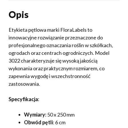
Opis
Etykieta pętlowa marki FloraLabels to
innowacyjne rozwiązanie przeznaczone do
profesjonalnego oznaczania roślin w szkółkach,
ogrodach oraz centrach ogrodniczych. Model
3022 charakteryzuje się wysoką jakością
wykonania oraz praktycznym rozmiarem, co
zapewnia wygodę i wszechstronność
zastosowania.
Specyfikacja:
Wymiary:
50 x 250 mm
Obwód pętli
: 6 cm