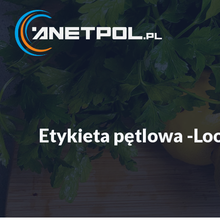
Przejdź
do
treści
Etykieta pętlowa -Loo