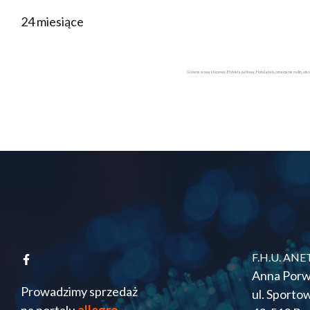
24 miesiące
Główne słowa kluczowe: Etykieta pętlowa, FloraLabels, oznaczanie roślin, szk
F.H.U. ANE
Anna Porw
Prowadzimy sprzedaż
ul. Sporto