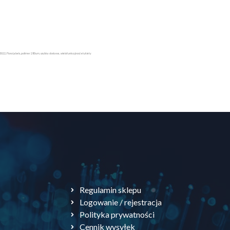
a 3022, FloraLabels, polimer 280um, szybka dostawa, wielofunkcyjność etykiety
Regulamin sklepu
Logowanie / rejestracja
Polityka prywatności
Cennik wysyłek