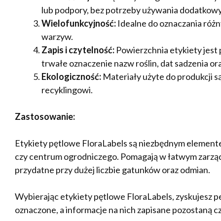
lub podpory, bez potrzeby używania dodatkowy
Wielofunkcyjność:
Idealne do oznaczania różny
warzyw.
Zapis i czytelność:
Powierzchnia etykiety jest 
trwałe oznaczenie nazw roślin, dat sadzenia ora
Ekologiczność:
Materiały użyte do produkcji s
recyklingowi.
Zastosowanie:
Etykiety pętlowe FloraLabels są niezbędnym element
czy centrum ogrodniczego. Pomagają w łatwym zarządzan
przydatne przy dużej liczbie gatunków oraz odmian.
Wybierając etykiety pętlowe FloraLabels, zyskujesz 
oznaczone, a informacje na nich zapisane pozostaną cz