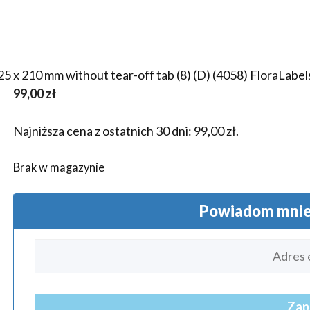
25 x 210 mm without tear-off tab (8) (D) (4058) FloraLabel
99,00
zł
Najniższa cena z ostatnich 30 dni:
99,00
zł
.
Brak w magazynie
Powiadom mnie 
Zap