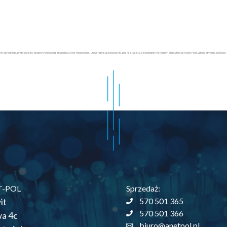
ółki ogrodnicze, profesjonalny design, trwałość na zewnątrz, łatwe mocowanie, uniwersalne zastosowanie, pisane etykiety, ekologiczne materiały, identyfikacja roślin, FloraLabels, etykieta pętlow
T-POL
Sprzedaż:
it
570 501 365
570 501 366
wa 4c
biuro@anetpol.pl