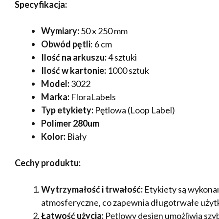
Specyfikacja:
Wymiary:
50 x 250 mm
Obwód pętli
: 6 cm
Ilość na arkuszu:
4 sztuki
Ilość w kartonie:
1000 sztuk
Model:
3022
Marka:
FloraLabels
Typ etykiety:
Pętlowa (Loop Label)
Polimer 280um
Kolor:
Biały
Cechy produktu:
Wytrzymałość i trwałość:
Etykiety są wykonan
atmosferyczne, co zapewnia długotrwałe użyt
Łatwość użycia:
Pętlowy design umożliwia szy