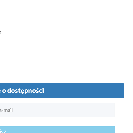
s
o dostępności
isz