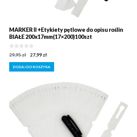
MARKER II +Etykiety pętlowe do opisu roślin
BIAŁE 200x17mm(17×200)100szt
0
Pierwotna
Aktualna
29,95
zł
27,99
zł
z
cena
cena
5
DODAJ DO KOSZYKA
wynosiła:
wynosi:
29,95 zł.
27,99 zł.