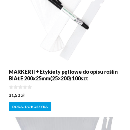
MARKER II + Etykiety pętlowe do opisu roślin
BIAŁE 200x25mm(25×200) 100szt
0
31,50
zł
z
5
DODAJ DO KOSZYKA