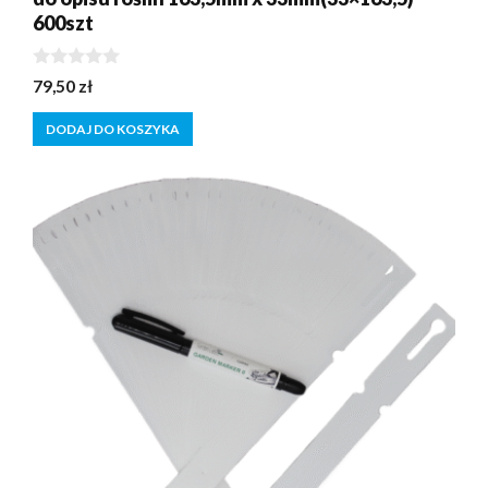
600szt
0
79,50
zł
z
5
DODAJ DO KOSZYKA