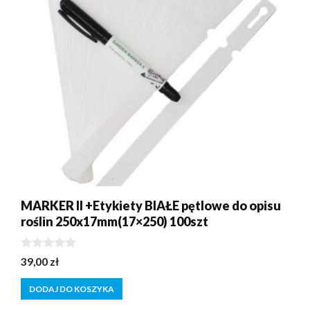
MARKER II +Etykiety BIAŁE pętlowe do opisu
roślin 250x17mm(17×250) 100szt
0
39,00
zł
z
5
DODAJ DO KOSZYKA