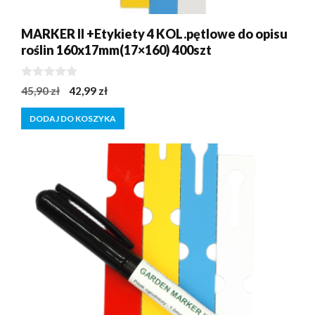
MARKER II +Etykiety 4 KOL.pętlowe do opisu
roślin 160x17mm(17×160) 400szt
0
Pierwotna
Aktualna
45,90
zł
42,99
zł
z
cena
cena
5
DODAJ DO KOSZYKA
wynosiła:
wynosi:
45,90 zł.
42,99 zł.