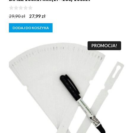
0
Pierwotna
Aktualna
29,90
zł
27,99
zł
z
cena
cena
5
DODAJ DO KOSZYKA
wynosiła:
wynosi:
29,90 zł.
27,99 zł.
PROMOCJA!