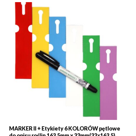
MARKER II + Etykiety 6 KOLORÓW pętlowe
do opisu roślin 163,5mm x 33mm(33×163,5)