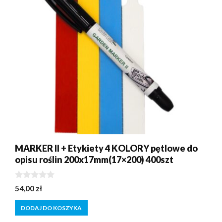
MARKER II + Etykiety 4 KOLORY pętlowe do
opisu roślin 200x17mm(17×200) 400szt
0
54,00
zł
z
5
DODAJ DO KOSZYKA