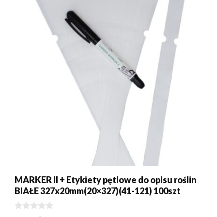
MARKER II + Etykiety pętlowe do opisu roślin
BIAŁE 327x20mm(20×327)(41-121) 100szt
0