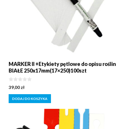
MARKER II +Etykiety pętlowe do opisu roślin
BIAŁE 250x17mm(17×250)100szt
0
39,00
zł
z
5
DODAJ DO KOSZYKA