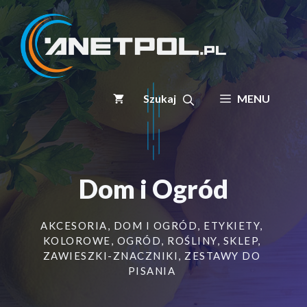
Przejdź
do
treści
MENU
Dom i Ogród
AKCESORIA
,
DOM I OGRÓD
,
ETYKIETY
,
KOLOROWE
,
OGRÓD
,
ROŚLINY
,
SKLEP
,
ZAWIESZKI-ZNACZNIKI
,
ZESTAWY DO
PISANIA