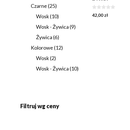
produktów
25
Czarne
25
produktów
0
42,00
zł
10
Wosk
10
z
5
produktów
9
Wosk - Żywica
9
produktów
6
Żywica
6
produktów
12
Kolorowe
12
produktów
2
Wosk
2
produkty
10
Wosk - Żywica
10
produktów
Filtruj wg ceny