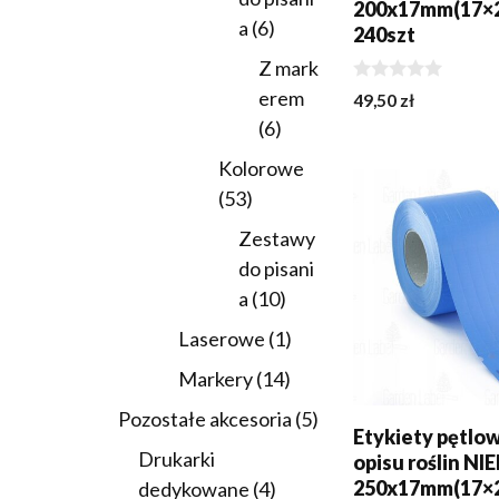
200x17mm(17×
6
a
6
240szt
produktów
Z mark
0
erem
49,50
zł
z
6
6
5
DODAJ DO KOSZY
produktów
Kolorowe
53
53
produkty
Zestawy
do pisani
10
a
10
produktów
1
Laserowe
1
produkt
14
Markery
14
produktów
5
Pozostałe akcesoria
5
Etykiety pętlo
produktów
Drukarki
opisu roślin NI
250x17mm(17×2
4
dedykowane
4