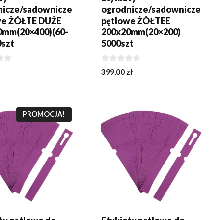
nicze/sadownicze
ogrodnicze/sadownicze
we ŻÓŁTE DUŻE
pętlowe ŻÓŁTEE
0mm(20×400)(60-
200x20mm(20×200)
0szt
5000szt
0
399,00
zł
z
5
J DO KOSZYKA
DODAJ DO KOSZYKA
PROMOCJA!