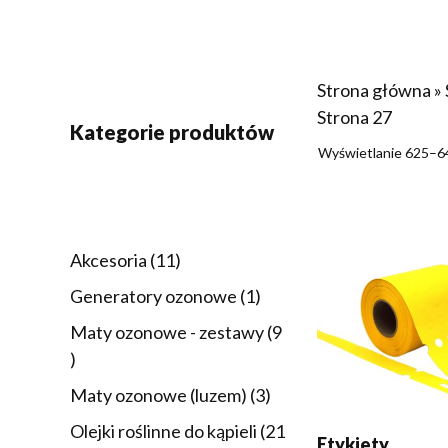
Strona główna
»
Strona 27
Kategorie produktów
Wyświetlanie 625–6
DODAJ DO KOSZY
11
Akcesoria
11
produktów
1
Generatory ozonowe
1
produkt
Maty ozonowe - zestawy
9
9
produktów
3
Maty ozonowe (luzem)
3
produkty
Olejki roślinne do kąpieli
21
Etykiety