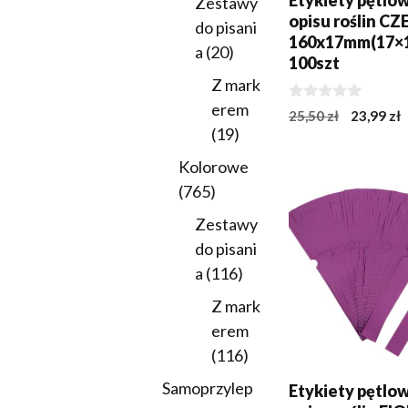
Etykiety pętlo
Zestawy
opisu roślin 
do pisani
160x17mm(17×
20
a
20
100szt
produktów
Z mark
erem
0
Pierwot
A
25,50
zł
23,99
zł
z
19
19
cena
c
5
DODAJ DO KOSZY
produktów
wynosiła
w
Kolorowe
25,50 zł.
2
765
765
produktów
Zestawy
do pisani
116
a
116
produktów
Z mark
erem
116
116
produktów
Samoprzylep
Etykiety pętlo