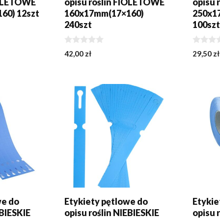
IOLETOWE
opisu roślin FIOLETOWE
opisu
60) 12szt
160x17mm(17×160)
250x1
240szt
100sz
0
0
42,00
zł
29,50
zł
z
z
5
5
KA
DODAJ DO KOSZYKA
DODA
we do
Etykiety pętlowe do
Etykie
EBIESKIE
opisu roślin NIEBIESKIE
opisu 