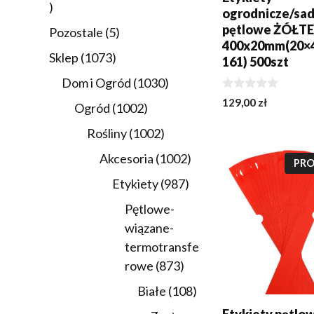
21
ogrodnicze/sa
produktów
pętlowe ŻÓŁTE
5
Pozostale
5
400x20mm(20×4
produktów
1073
Sklep
1073
161) 500szt
produkty
1030
Dom i Ogród
1030
0
produktów
129,00
zł
1002
Ogród
1002
z
5
produkty
1002
Rośliny
1002
DODAJ DO KOSZY
produkty
1002
Akcesoria
1002
PRO
produkty
987
Etykiety
987
produktów
Pętlowe-
wiązane-
termotransfe
873
rowe
873
produkty
108
Białe
108
produktów