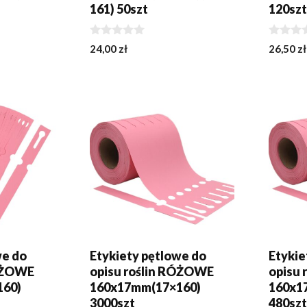
161) 50szt
120sz
0
0
24,00
zł
26,50
zł
z
z
5
5
KA
DODAJ DO KOSZYKA
DODA
we do
Etykiety pętlowe do
Etykie
RÓŻOWE
opisu roślin RÓŻOWE
opisu
160)
160x17mm(17×160)
160x1
3000szt
480sz