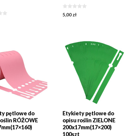
t
0
5,00
zł
z
5
J DO KOSZYKA
DODAJ DO KOSZYKA
ty pętlowe do
Etykiety pętlowe do
 roślin RÓŻOWE
opisu roślin ZIELONE
7mm(17×160)
200x17mm(17×200)
t
100szt