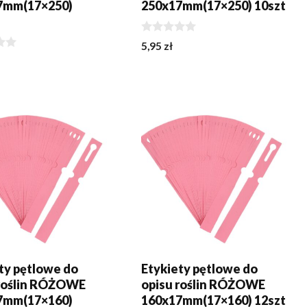
7mm(17×250)
250x17mm(17×250) 10szt
t
0
5,95
zł
z
5
J DO KOSZYKA
DODAJ DO KOSZYKA
ty pętlowe do
Etykiety pętlowe do
 roślin RÓŻOWE
opisu roślin RÓŻOWE
7mm(17×160)
160x17mm(17×160) 12szt