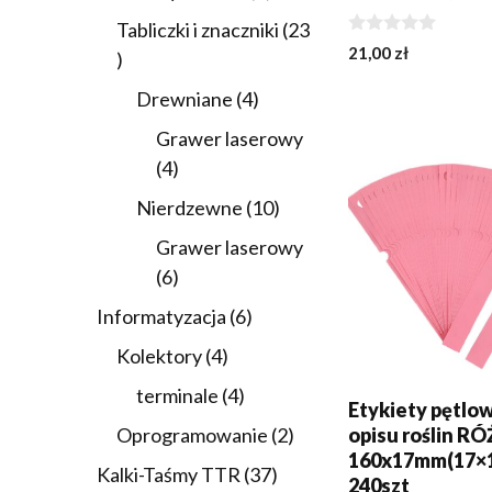
produkty
Tabliczki i znaczniki
23
0
21,00
zł
23
z
5
produkty
4
Drewniane
4
DODAJ DO KOSZY
produkty
Grawer laserowy
4
4
produkty
10
Nierdzewne
10
produktów
Grawer laserowy
6
6
produktów
6
Informatyzacja
6
produktów
4
Kolektory
4
produkty
4
terminale
4
Etykiety pętlo
produkty
2
opisu roślin 
Oprogramowanie
2
160x17mm(17×
produkty
37
Kalki-Taśmy TTR
37
240szt