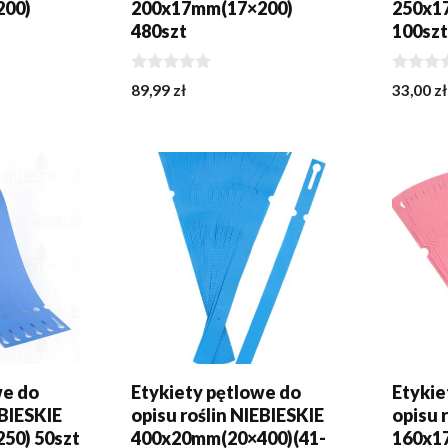
200)
200x17mm(17×200)
250x1
480szt
100sz
0
0
89,99
zł
33,00
zł
z
z
5
5
KA
DODAJ DO KOSZYKA
DODA
we do
Etykiety pętlowe do
Etykie
EBIESKIE
opisu roślin NIEBIESKIE
opisu
50) 50szt
400x20mm(20×400)(41-
160x1