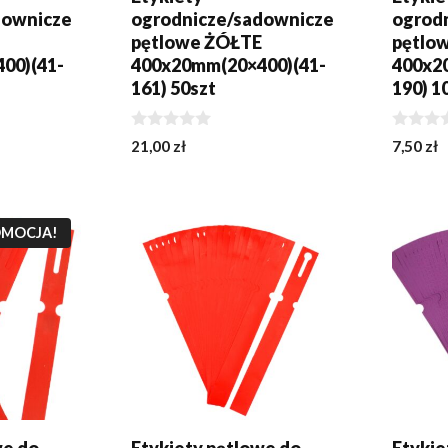
downicze
ogrodnicze/sadownicze
ogrod
pętlowe ŻÓŁTE
pętlo
00)(41-
400x20mm(20×400)(41-
400x2
161) 50szt
190) 1
0
0
21,00
zł
7,50
zł
z
z
5
5
KA
DODAJ DO KOSZYKA
DODA
MOCJA!