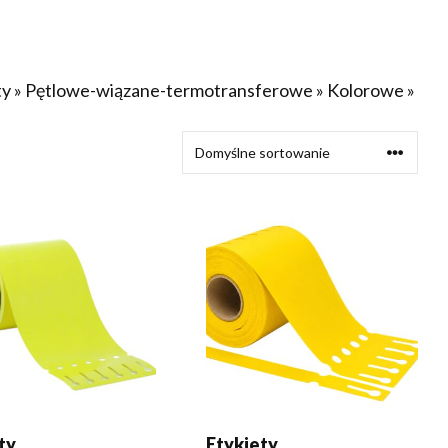
ty
»
Pętlowe-wiązane-termotransferowe
»
Kolorowe
»
EDZ SIĘ WIĘCEJ
DODAJ DO KOSZYKA
ty
Etykiety