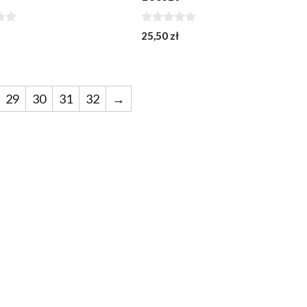
0
25,50
zł
z
5
29
30
31
32
→