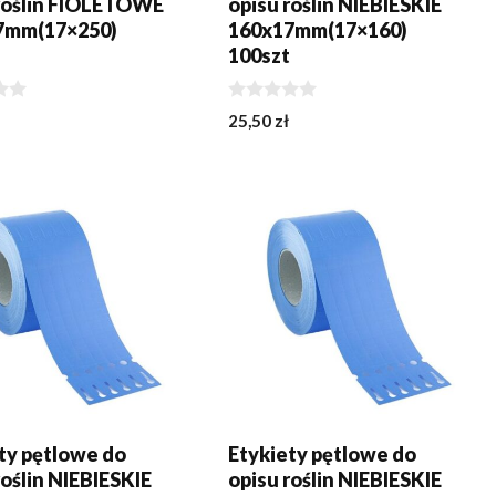
 roślin FIOLETOWE
opisu roślin NIEBIESKIE
7mm(17×250)
160x17mm(17×160)
t
100szt
0
25,50
zł
z
5
J DO KOSZYKA
DOWIEDZ SIĘ WIĘCEJ
ty pętlowe do
Etykiety pętlowe do
roślin NIEBIESKIE
opisu roślin NIEBIESKIE