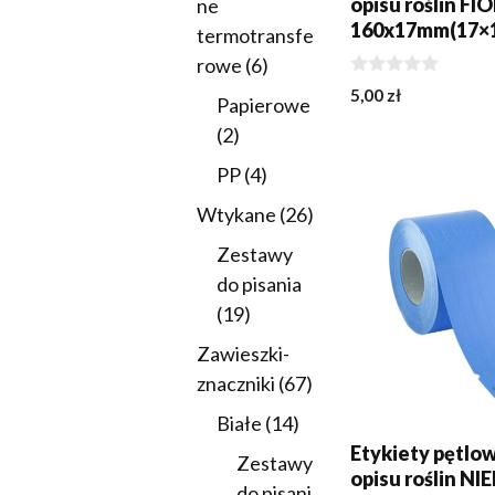
opisu roślin F
ne
160x17mm(17×1
termotransfe
6
rowe
6
0
produktów
5,00
zł
Papierowe
z
5
2
2
produkty
DODAJ DO KOSZY
4
PP
4
produkty
26
Wtykane
26
produktów
Zestawy
do pisania
19
19
produktów
Zawieszki-
67
znaczniki
67
produktów
14
Białe
14
produktów
Etykiety pętlo
Zestawy
opisu roślin NI
do pisani