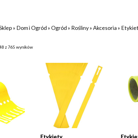
Sklep
»
Dom i Ogród
»
Ogród
»
Rośliny
»
Akcesoria
»
Etykie
48 z 765 wyników
KA
DODAJ DO KOSZYKA
DOWI
Etykiety
Etykie