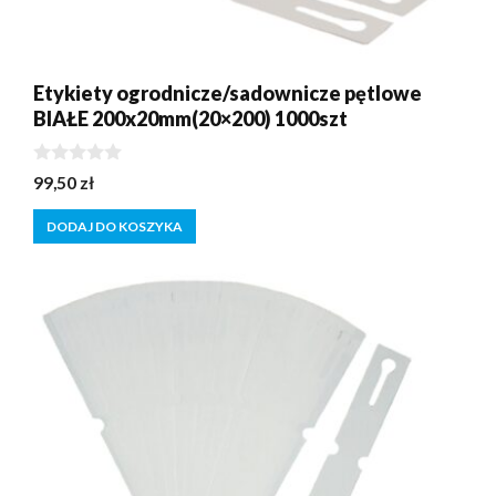
Etykiety ogrodnicze/sadownicze pętlowe
BIAŁE 200x20mm(20×200) 1000szt
0
99,50
zł
z
5
DODAJ DO KOSZYKA