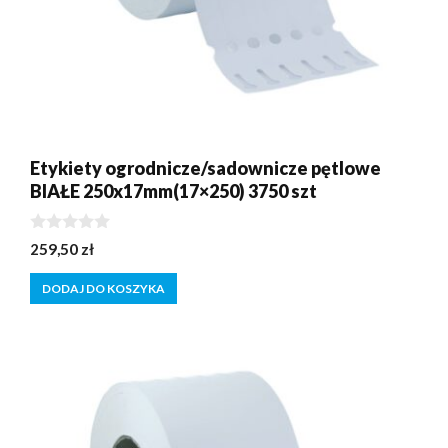
Etykiety ogrodnicze/sadownicze pętlowe
BIAŁE 250x17mm(17×250) 3750 szt
0
259,50
zł
z
5
DODAJ DO KOSZYKA