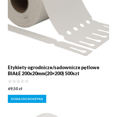
Etykiety ogrodnicze/sadownicze pętlowe
BIAŁE 200x20mm(20×200) 500szt
0
69,50
zł
z
5
DODAJ DO KOSZYKA