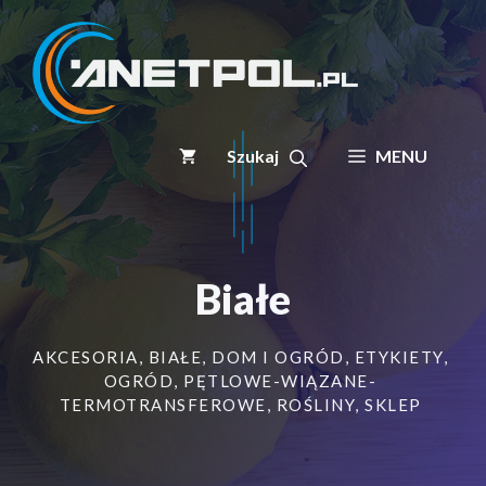
Przejdź
do
treści
MENU
Białe
AKCESORIA
,
BIAŁE
,
DOM I OGRÓD
,
ETYKIETY
,
OGRÓD
,
PĘTLOWE-WIĄZANE-
TERMOTRANSFEROWE
,
ROŚLINY
,
SKLEP