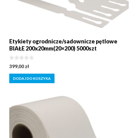
Etykiety ogrodnicze/sadownicze pętlowe
BIAŁE 200x20mm(20×200) 5000szt
0
399,00
zł
z
5
DODAJ DO KOSZYKA