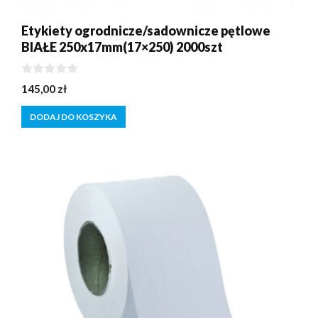
Etykiety ogrodnicze/sadownicze pętlowe
BIAŁE 250x17mm(17×250) 2000szt
0
145,00
zł
z
5
DODAJ DO KOSZYKA