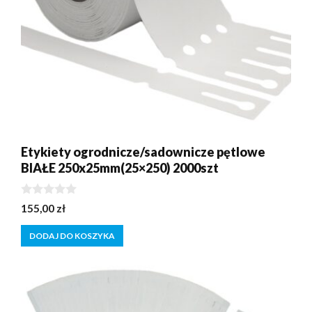
Etykiety ogrodnicze/sadownicze pętlowe
BIAŁE 250x25mm(25×250) 2000szt
0
155,00
zł
z
5
DODAJ DO KOSZYKA