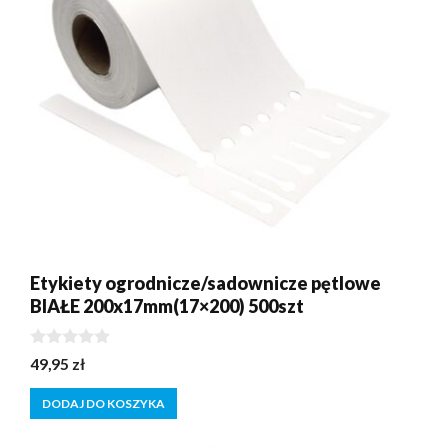
Etykiety ogrodnicze/sadownicze pętlowe
BIAŁE 200x17mm(17×200) 500szt
0
49,95
zł
z
5
DODAJ DO KOSZYKA