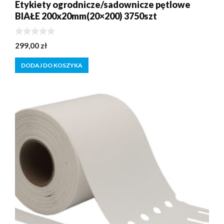
Etykiety ogrodnicze/sadownicze pętlowe
BIAŁE 200x20mm(20×200) 3750szt
0
299,00
zł
z
5
DODAJ DO KOSZYKA