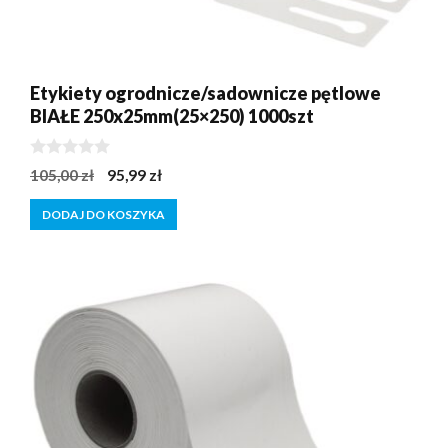
Etykiety ogrodnicze/sadownicze pętlowe
BIAŁE 250x25mm(25×250) 1000szt
0
Pierwotna
Aktualna
105,00
zł
95,99
zł
z
cena
cena
5
DODAJ DO KOSZYKA
wynosiła:
wynosi:
105,00 zł.
95,99 zł.