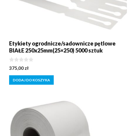
Etykiety ogrodnicze/sadownicze pętlowe
BIAŁE 250x25mm(25×250) 5000 sztuk
0
375,00
zł
z
5
DODAJ DO KOSZYKA