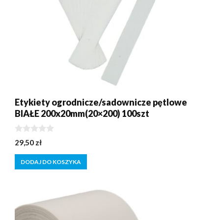
Etykiety ogrodnicze/sadownicze pętlowe
BIAŁE 200x20mm(20×200) 100szt
0
29,50
zł
z
5
DODAJ DO KOSZYKA