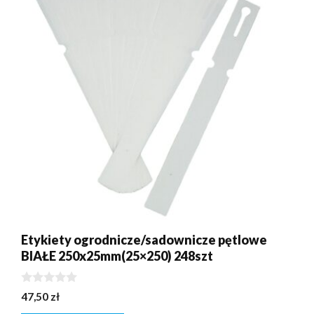
Etykiety ogrodnicze/sadownicze pętlowe
BIAŁE 250x25mm(25×250) 248szt
0
47,50
zł
z
5