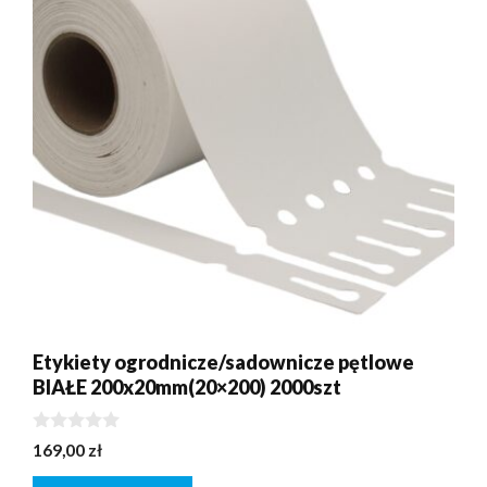
Etykiety ogrodnicze/sadownicze pętlowe
BIAŁE 200x20mm(20×200) 2000szt
0
169,00
zł
z
5