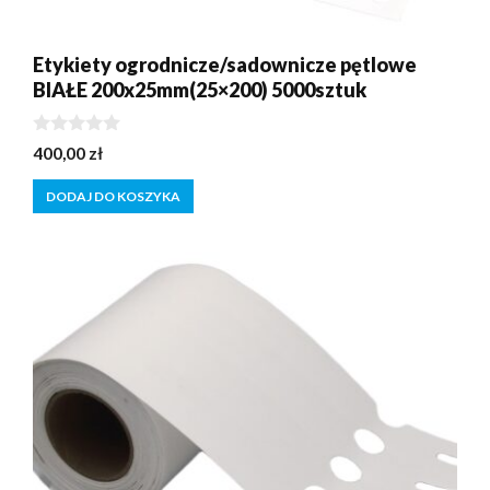
Etykiety ogrodnicze/sadownicze pętlowe
BIAŁE 200x25mm(25×200) 5000sztuk
0
400,00
zł
z
5
DODAJ DO KOSZYKA