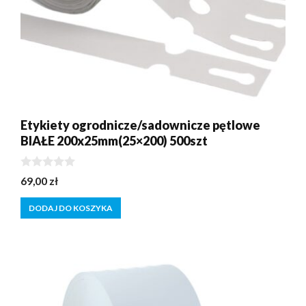
Etykiety ogrodnicze/sadownicze pętlowe
BIAŁE 200x25mm(25×200) 500szt
0
69,00
zł
z
5
DODAJ DO KOSZYKA