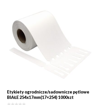
Etykiety ogrodnicze/sadownicze pętlowe
Dodano do koszyka.
Kasa
BIAŁE 254x17mm(17×254) 1000szt
0 produktów -
0,00
zł