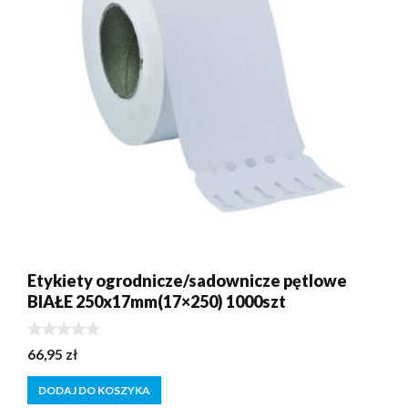
Etykiety ogrodnicze/sadownicze pętlowe
BIAŁE 250x17mm(17×250) 1000szt
0
66,95
zł
z
5
DODAJ DO KOSZYKA