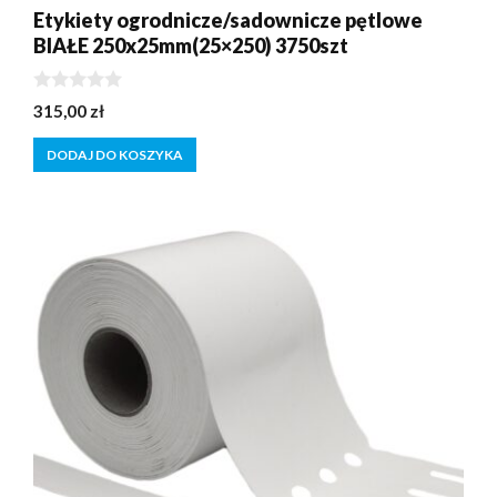
Etykiety ogrodnicze/sadownicze pętlowe
BIAŁE 250x25mm(25×250) 3750szt
0
315,00
zł
z
5
DODAJ DO KOSZYKA