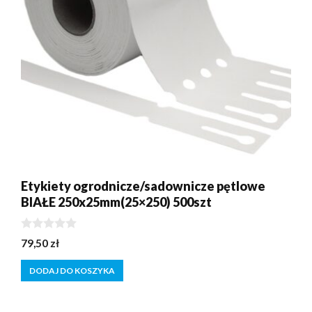
Etykiety ogrodnicze/sadownicze pętlowe
BIAŁE 250x25mm(25×250) 500szt
0
79,50
zł
z
5
DODAJ DO KOSZYKA