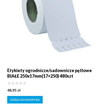
Etykiety ogrodnicze/sadownicze pętlowe
BIAŁE 250x17mm(17×250) 480szt
0
48,95
zł
z
5
DODAJ DO KOSZYKA