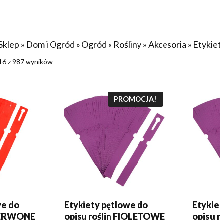
Sklep
»
Dom i Ogród
»
Ogród
»
Rośliny
»
Akcesoria
»
Etykie
16 z 987 wyników
KA
DODAJ DO KOSZYKA
DODA
PROMOCJA!
we do
Etykiety pętlowe do
Etykie
CZERWONE
opisu roślin FIOLETOWE
opisu