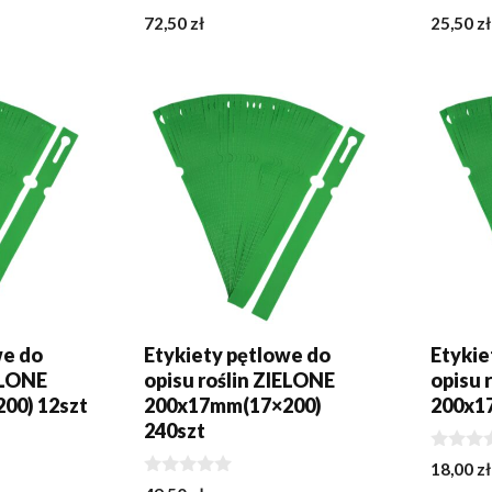
0
0
72,50
zł
25,50
zł
z
z
5
5
KA
DODAJ DO KOSZYKA
DODA
we do
Etykiety pętlowe do
Etykie
ELONE
opisu roślin ZIELONE
opisu 
00) 12szt
200x17mm(17×200)
200x1
240szt
0
18,00
zł
z
0