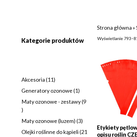
Strona główna
»
Wyświetlanie 793–8
Kategorie produktów
DODAJ DO KOSZY
11
Akcesoria
11
produktów
1
Generatory ozonowe
1
produkt
Maty ozonowe - zestawy
9
9
produktów
3
Maty ozonowe (luzem)
3
Etykiety pętlo
produkty
Olejki roślinne do kąpieli
21
opisu roślin 