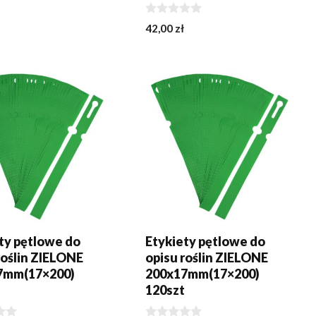
0
42,00
zł
z
5
J DO KOSZYKA
DODAJ DO KOSZYKA
ty pętlowe do
Etykiety pętlowe do
roślin ZIELONE
opisu roślin ZIELONE
7mm(17×200)
200x17mm(17×200)
t
120szt