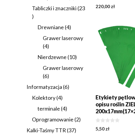
produkty
0
220,00
zł
Tabliczki i znaczniki
23
z
5
23
DODAJ DO KOSZY
produkty
4
Drewniane
4
produkty
Grawer laserowy
4
4
produkty
10
Nierdzewne
10
produktów
Grawer laserowy
6
6
produktów
6
Informatyzacja
6
produktów
Etykiety pętlo
4
Kolektory
4
opisu roślin ZI
produkty
4
terminale
4
200x17mm(17×2
produkty
2
Oprogramowanie
2
produkty
0
5,50
zł
37
Kalki-Taśmy TTR
37
z