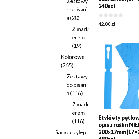
Zestawy
240szt
do pisani
20
a
20
0
42,00
zł
produktów
z
Z mark
5
erem
DODAJ DO KOSZY
19
19
produktów
Kolorowe
765
765
produktów
Zestawy
do pisani
116
a
116
produktów
Z mark
erem
Etykiety pętlo
116
116
opisu roślin NI
produktów
200x17mm(17×
Samoprzylep