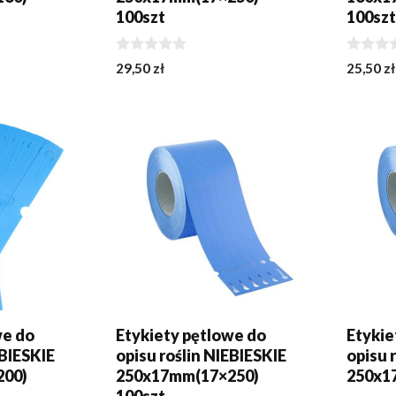
100szt
100sz
0
0
29,50
zł
25,50
zł
z
z
5
5
KA
DODAJ DO KOSZYKA
DOWI
we do
Etykiety pętlowe do
Etykie
EBIESKIE
opisu roślin NIEBIESKIE
opisu 
200)
250x17mm(17×250)
250x1