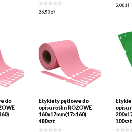
0
5,00
zł
z
0
26,50
zł
5
z
5
KA
DODAJ DO KOSZYKA
DODA
we do
Etykiety pętlowe do
Etykie
RÓŻOWE
opisu roślin RÓŻOWE
opisu 
160)
160x17mm(17×160)
200x1
480szt
100sz