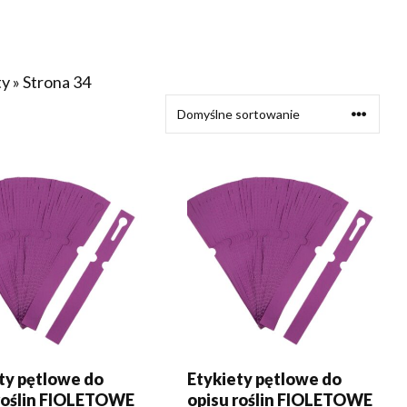
ty
»
Strona 34
J DO KOSZYKA
DODAJ DO KOSZYKA
ty pętlowe do
Etykiety pętlowe do
 roślin FIOLETOWE
opisu roślin FIOLETOWE