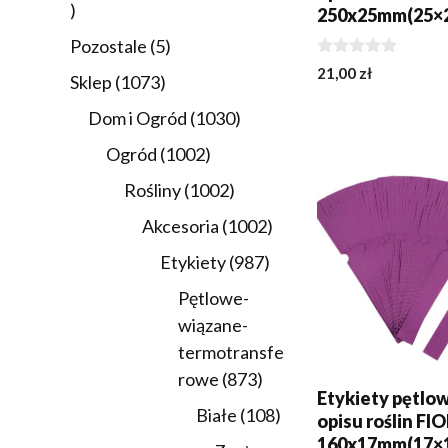
21
250x25mm(25×2
produktów
5
Pozostale
5
0
produktów
21,00
zł
1073
Sklep
1073
z
5
produkty
1030
Dom i Ogród
1030
DODAJ DO KOSZY
produktów
1002
Ogród
1002
produkty
1002
Rośliny
1002
produkty
1002
Akcesoria
1002
produkty
987
Etykiety
987
produktów
Pętlowe-
wiązane-
termotransfe
873
rowe
873
Etykiety pętlo
produkty
108
Białe
108
opisu roślin F
produktów
160x17mm(17×