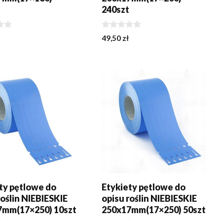
t
240szt
0
49,50
zł
z
5
EDZ SIĘ WIĘCEJ
DODAJ DO KOSZYKA
ty pętlowe do
Etykiety pętlowe do
roślin NIEBIESKIE
opisu roślin NIEBIESKIE
7mm(17×250) 10szt
250x17mm(17×250) 50szt