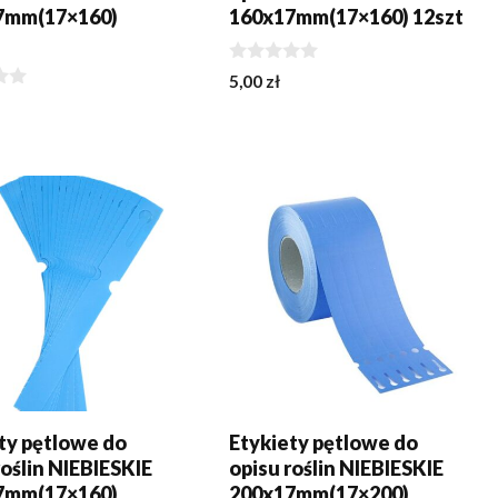
7mm(17×160)
160x17mm(17×160) 12szt
t
0
5,00
zł
z
5
J DO KOSZYKA
DODAJ DO KOSZYKA
ty pętlowe do
Etykiety pętlowe do
roślin NIEBIESKIE
opisu roślin NIEBIESKIE
7mm(17×160)
200x17mm(17×200)