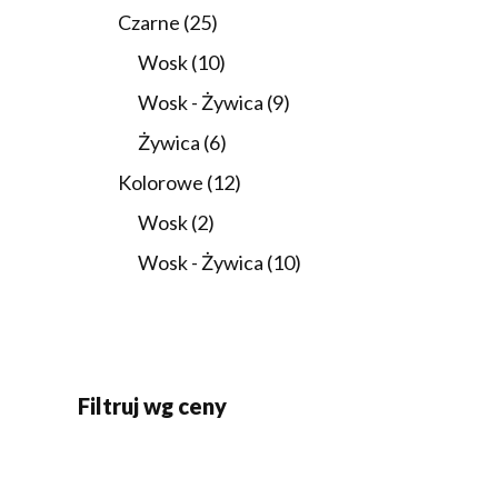
5
produktów
25
Czarne
25
produktów
10
Wosk
10
produktów
9
Wosk - Żywica
9
produktów
6
Żywica
6
produktów
12
Kolorowe
12
produktów
2
Wosk
2
produkty
10
Wosk - Żywica
10
produktów
Filtruj wg ceny