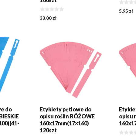
100szt
0
5,95
zł
z
0
33,00
zł
5
z
5
KA
DODAJ DO KOSZYKA
DODA
we do
Etykiety pętlowe do
Etykie
EBIESKIE
opisu roślin RÓŻOWE
opisu
00)(41-
160x17mm(17×160)
160x1
120szt