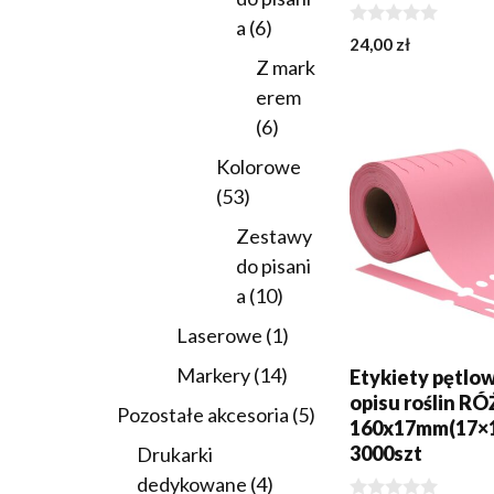
6
a
6
0
24,00
zł
produktów
z
Z mark
5
DODAJ DO KOSZY
erem
6
6
produktów
Kolorowe
53
53
produkty
Zestawy
do pisani
10
a
10
produktów
1
Laserowe
1
produkt
14
Markery
14
Etykiety pętlo
opisu roślin 
produktów
5
Pozostałe akcesoria
5
160x17mm(17×
produktów
3000szt
Drukarki
4
dedykowane
4