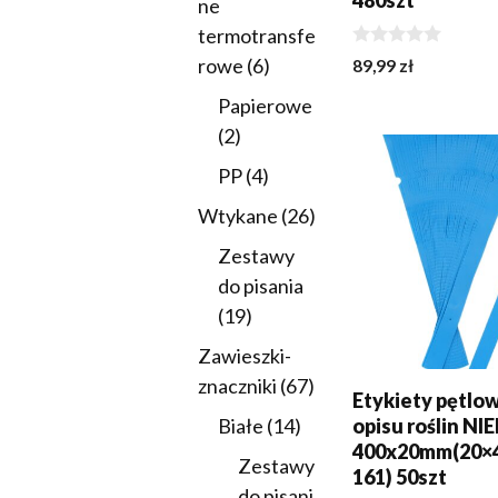
480szt
ne
termotransfe
0
6
rowe
6
89,99
zł
z
produktów
5
Papierowe
DODAJ DO KOSZY
2
2
produkty
4
PP
4
produkty
26
Wtykane
26
produktów
Zestawy
do pisania
19
19
produktów
Zawieszki-
67
znaczniki
67
Etykiety pętlo
produktów
14
Białe
14
opisu roślin NI
400x20mm(20×4
produktów
Zestawy
161) 50szt
do pisani