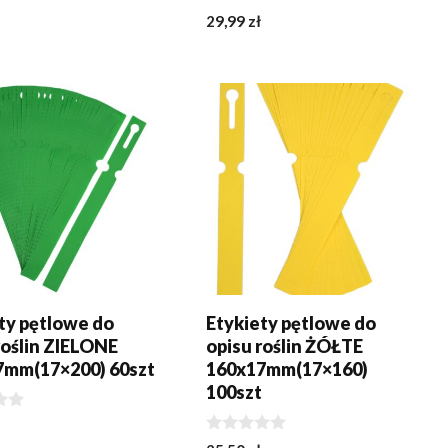
0
29,99
zł
z
5
J DO KOSZYKA
DODAJ DO KOSZYKA
ty pętlowe do
Etykiety pętlowe do
roślin ZIELONE
opisu roślin ŻÓŁTE
7mm(17×200) 60szt
160x17mm(17×160)
100szt
0