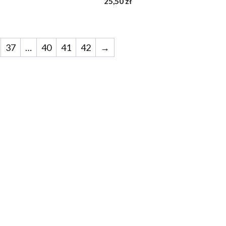
25,50
zł
z
5
37
…
40
41
42
→