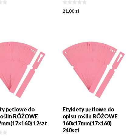
0
21,00
zł
z
5
J DO KOSZYKA
DODAJ DO KOSZYKA
ty pętlowe do
Etykiety pętlowe do
 roślin RÓŻOWE
opisu roślin RÓŻOWE
7mm(17×160) 12szt
160x17mm(17×160)
240szt