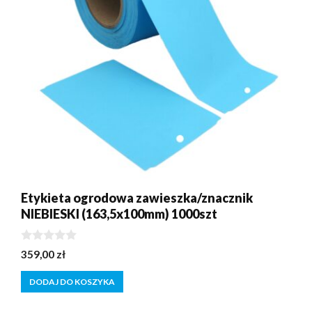
Etykieta ogrodowa zawieszka/znacznik
NIEBIESKI (163,5x100mm) 1000szt
0
359,00
zł
z
5
DODAJ DO KOSZYKA