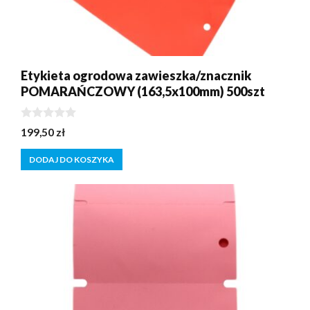
Etykieta ogrodowa zawieszka/znacznik
POMARAŃCZOWY (163,5x100mm) 500szt
0
199,50
zł
z
5
DODAJ DO KOSZYKA