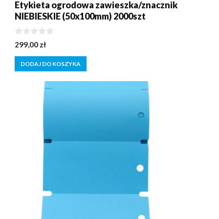
Etykieta ogrodowa zawieszka/znacznik
NIEBIESKIE (50x100mm) 2000szt
0
299,00
zł
z
5
DODAJ DO KOSZYKA