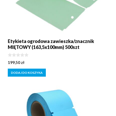
Etykieta ogrodowa zawieszka/znacznik
MIĘTOWY (163,5x100mm) 500szt
0
199,50
zł
z
5
DODAJ DO KOSZYKA