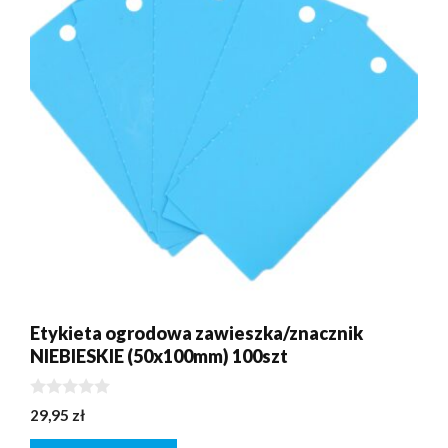
Etykieta ogrodowa zawieszka/znacznik
NIEBIESKIE (50x100mm) 100szt
0
29,95
zł
z
5