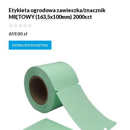
Etykieta ogrodowa zawieszka/znacznik
MIĘTOWY (163,5x100mm) 2000szt
0
659,00
zł
z
5
DODAJ DO KOSZYKA