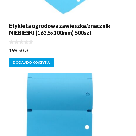
Etykieta ogrodowa zawieszka/znacznik
NIEBIESKI (163,5x100mm) 500szt
0
199,50
zł
z
5
DODAJ DO KOSZYKA