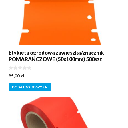
Etykieta ogrodowa zawieszka/znacznik
POMARAŃCZOWE (50x100mm) 500szt
0
85,00
zł
z
5
DODAJ DO KOSZYKA