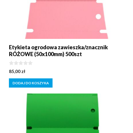
Etykieta ogrodowa zawieszka/znacznik
RÓŻOWE (50x100mm) 500szt
0
85,00
zł
z
5
DODAJ DO KOSZYKA