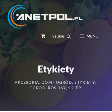
Przejdź
do
treści
MENU
Etykiety
AKCESORIA
,
DOM I OGRÓD
,
ETYKIETY
,
OGRÓD
,
ROŚLINY
,
SKLEP