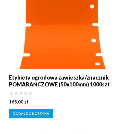
Etykieta ogrodowa zawieszka/znacznik
POMARAŃCZOWE (50x100mm) 1000szt
0
165,00
zł
z
5
DODAJ DO KOSZYKA