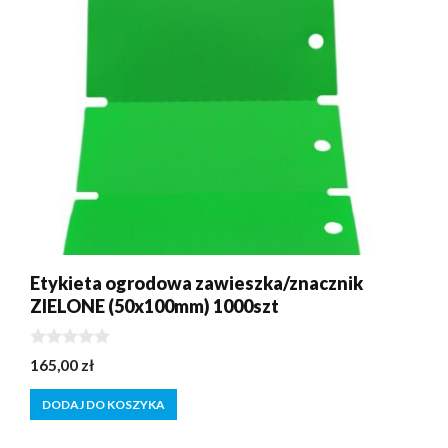
Etykieta ogrodowa zawieszka/znacznik
ZIELONE (50x100mm) 1000szt
0
165,00
zł
z
5
DODAJ DO KOSZYKA