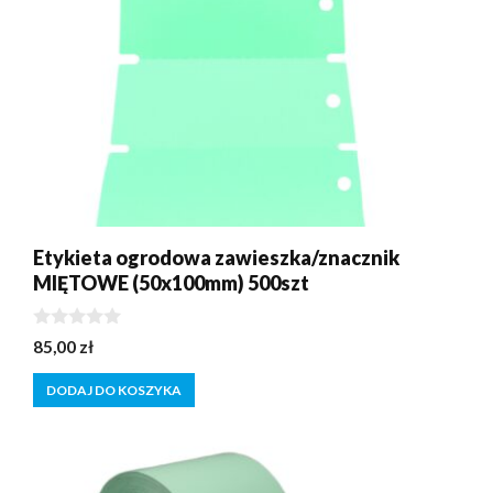
Etykieta ogrodowa zawieszka/znacznik
MIĘTOWE (50x100mm) 500szt
0
85,00
zł
z
5
DODAJ DO KOSZYKA