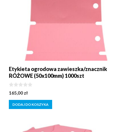
Etykieta ogrodowa zawieszka/znacznik
RÓŻOWE (50x100mm) 1000szt
0
165,00
zł
z
5
DODAJ DO KOSZYKA