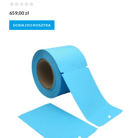
0
659,00
zł
z
5
DODAJ DO KOSZYKA