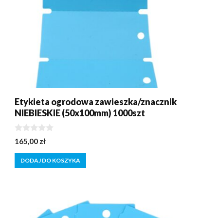
Etykieta ogrodowa zawieszka/znacznik
NIEBIESKIE (50x100mm) 1000szt
0
165,00
zł
z
5
DODAJ DO KOSZYKA