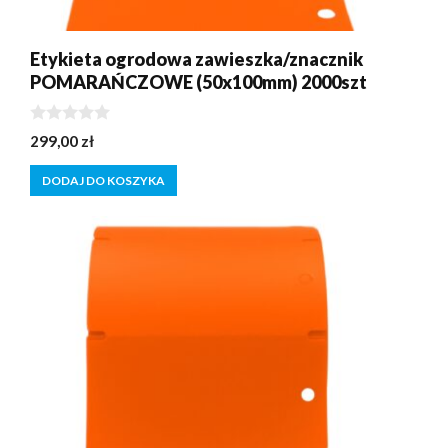
Etykieta ogrodowa zawieszka/znacznik
POMARAŃCZOWE (50x100mm) 2000szt
0
299,00
zł
z
5
DODAJ DO KOSZYKA