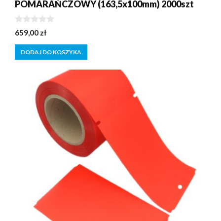
POMARAŃCZOWY (163,5x100mm) 2000szt
0
659,00
zł
z
5
DODAJ DO KOSZYKA