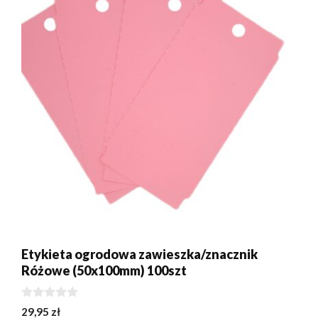
Etykieta ogrodowa zawieszka/znacznik
Różowe (50x100mm) 100szt
0
29,95
zł