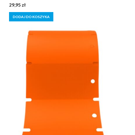
0
29,95
zł
z
5
DODAJ DO KOSZYKA