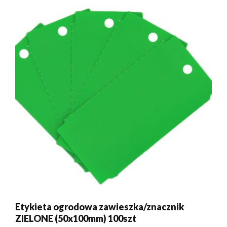
Dodano do koszyka.
Kasa
Etykieta ogrodowa zawieszka/znacznik
0 produktów -
0,00
zł
ZIELONE (50x100mm) 100szt