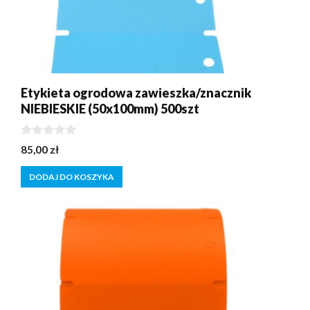
Etykieta ogrodowa zawieszka/znacznik
NIEBIESKIE (50x100mm) 500szt
0
85,00
zł
z
5
DODAJ DO KOSZYKA