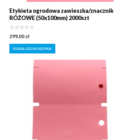
Etykieta ogrodowa zawieszka/znacznik
RÓŻOWE (50x100mm) 2000szt
0
299,00
zł
z
5
DODAJ DO KOSZYKA