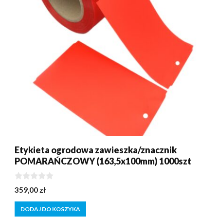
Etykieta ogrodowa zawieszka/znacznik
POMARAŃCZOWY (163,5x100mm) 1000szt
0
359,00
zł
z
5
DODAJ DO KOSZYKA