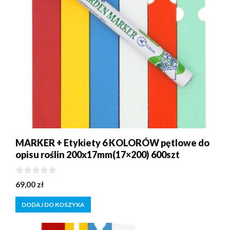
MARKER + Etykiety 6 KOLORÓW pętlowe do
opisu roślin 200x17mm(17×200) 600szt
0
69,00
zł
z
5
DODAJ DO KOSZYKA