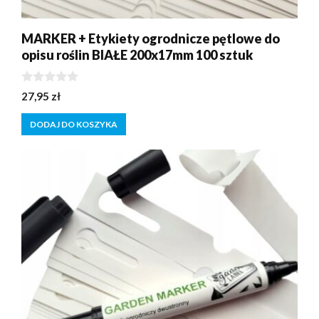
MARKER + Etykiety ogrodnicze pętlowe do
opisu roślin BIAŁE 200x17mm 100 sztuk
0
27,95
zł
z
5
DODAJ DO KOSZYKA