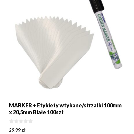
MARKER + Etykiety wtykane/strzałki 100mm
x 20,5mm Białe 100szt
0
29,99
zł
z