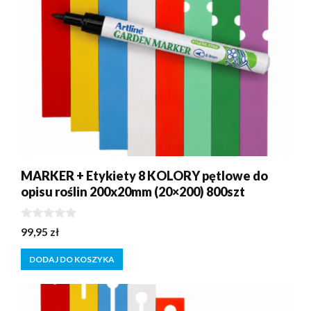
MARKER + Etykiety 8 KOLORY pętlowe do
opisu roślin 200x20mm (20×200) 800szt
0
99,95
zł
z
5
DODAJ DO KOSZYKA