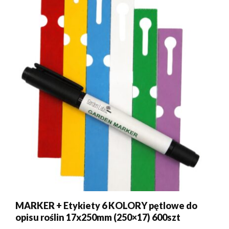
MARKER + Etykiety 6 KOLORY pętlowe do
opisu roślin 17x250mm (250×17) 600szt