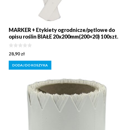
MARKER + Etykiety ogrodnicze/pętlowe do
opisu roślin BIAŁE 20x200mm(200×20) 100szt.
0
28,90
zł
z
5
DODAJ DO KOSZYKA