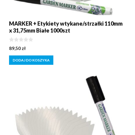
MARKER + Etykiety wtykane/strzałki 110mm
x 31,75mm Białe 1000szt
0
89,50
zł
z
5
DODAJ DO KOSZYKA