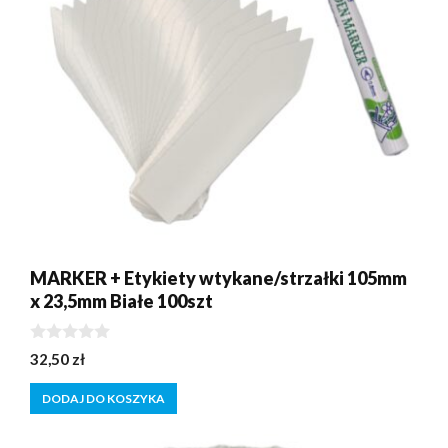
MARKER + Etykiety wtykane/strzałki 105mm
x 23,5mm Białe 100szt
0
32,50
zł
z
5
DODAJ DO KOSZYKA