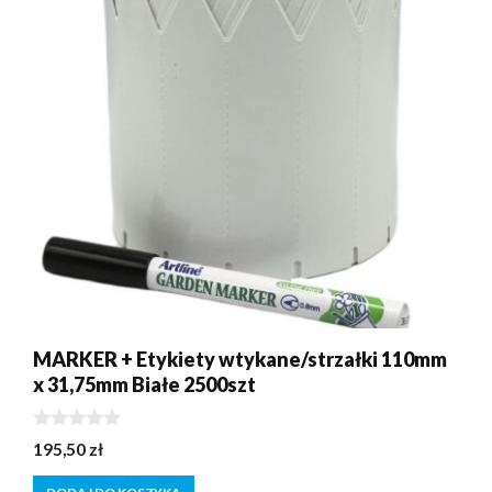
MARKER + Etykiety wtykane/strzałki 110mm
x 31,75mm Białe 2500szt
0
195,50
zł
z
5