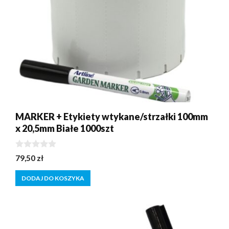
MARKER + Etykiety wtykane/strzałki 100mm
x 20,5mm Białe 1000szt
0
79,50
zł
z
5
DODAJ DO KOSZYKA