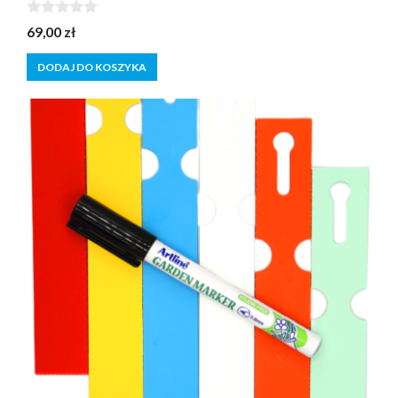
0
69,00
zł
z
5
DODAJ DO KOSZYKA