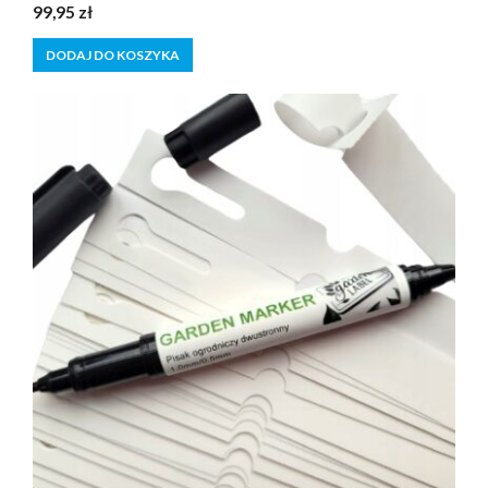
0
99,95
zł
z
5
DODAJ DO KOSZYKA