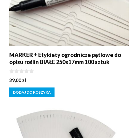
MARKER + Etykiety ogrodnicze pętlowe do
opisu roślin BIAŁE 250x17mm 100 sztuk
0
39,00
zł
z
5
DODAJ DO KOSZYKA