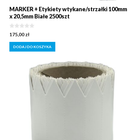
MARKER + Etykiety wtykane/strzałki 100mm
x 20,5mm Białe 2500szt
0
175,00
zł
z
5
DODAJ DO KOSZYKA