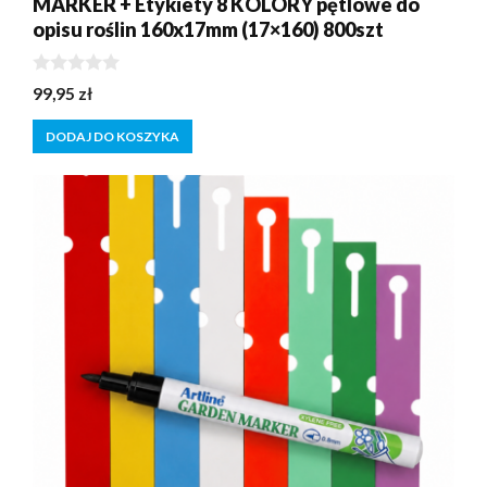
MARKER + Etykiety 8 KOLORY pętlowe do
opisu roślin 160x17mm (17×160) 800szt
0
99,95
zł
z
5
DODAJ DO KOSZYKA