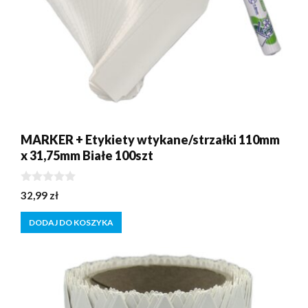
MARKER + Etykiety wtykane/strzałki 110mm
x 31,75mm Białe 100szt
0
32,99
zł
z
5
DODAJ DO KOSZYKA