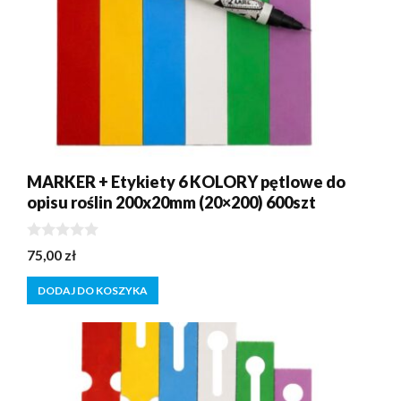
MARKER + Etykiety 6 KOLORY pętlowe do
opisu roślin 200x20mm (20×200) 600szt
0
75,00
zł
z
5
DODAJ DO KOSZYKA