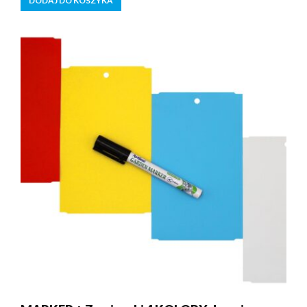
DODAJ DO KOSZYKA
Dodano do koszyka.
Kasa
0 produktów -
0,00
zł