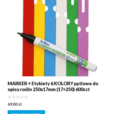
MARKER + Etykiety 6 KOLORY pętlowe do
opisu roślin 250x17mm (17×250) 600szt
0
69,00
zł
z
5