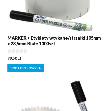
MARKER + Etykiety wtykane/strzałki 105mm
x 23,5mm Białe 1000szt
0
79,50
zł
z
5
DODAJ DO KOSZYKA