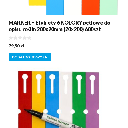
MARKER + Etykiety 6 KOLORY pętlowe do
opisu roślin 200x20mm (20×200) 600szt
0
79,50
zł
z
5
DODAJ DO KOSZYKA