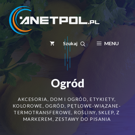
Przejdź
do
treści
MENU
Ogród
AKCESORIA
,
DOM I OGRÓD
,
ETYKIETY
,
KOLOROWE
,
OGRÓD
,
PĘTLOWE-WIĄZANE-
TERMOTRANSFEROWE
,
ROŚLINY
,
SKLEP
,
Z
MARKEREM
,
ZESTAWY DO PISANIA