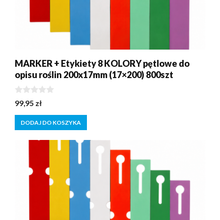
MARKER + Etykiety 8 KOLORY pętlowe do
opisu roślin 200x17mm (17×200) 800szt
0
99,95
zł
z
5
DODAJ DO KOSZYKA