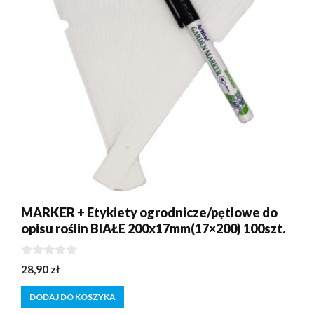
MARKER + Etykiety ogrodnicze/pętlowe do
opisu roślin BIAŁE 200x17mm(17×200) 100szt.
0
28,90
zł
z
5
DODAJ DO KOSZYKA